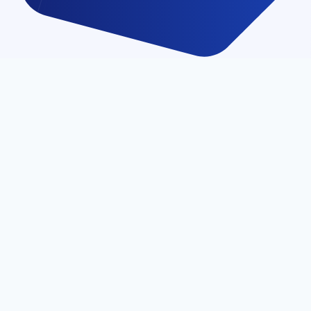
数据库优化和修复
系统内置了数据库操作工具，可以检查和修复MyISAM表，
还可以优化和分析表数据，对数据进行索引，提高加载速
度。